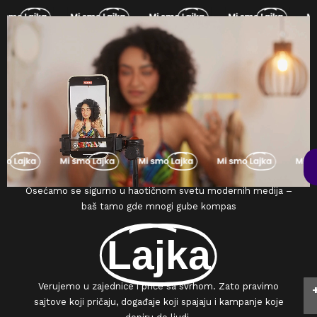
Pređi
na
sadržaj
Osećamo se sigurno u haotičnom svetu modernih medija –
baš tamo gde mnogi gube kompas
Lajka
Verujemo u zajednice i priče sa svrhom. Zato pravimo
sajtove koji pričaju, događaje koji spajaju i kampanje koje