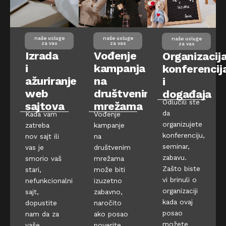
naše usluge
naše usluge
naše usluge
za vas
za vas
za vas
Izrada
Vođenje
Organizacij
i
kampanja
konferencij
ažuriranje
na
i
web
društvenim
događaja
Odlučili ste
sajtova
mrežama
da
Kada vam
Vođenje
organizujete
zatreba
kampanje
konferenciju,
nov sajt ili
na
seminar,
vas je
društvenim
zabavu.
smorio vaš
mrežama
Zašto biste
stari,
može biti
vi brinuli o
nefunkcionalni
izuzetno
organizaciji
sajt,
zabavno,
kada ovaj
dopustite
naročito
posao
nam da za
ako posao
možete
vaše
poverite