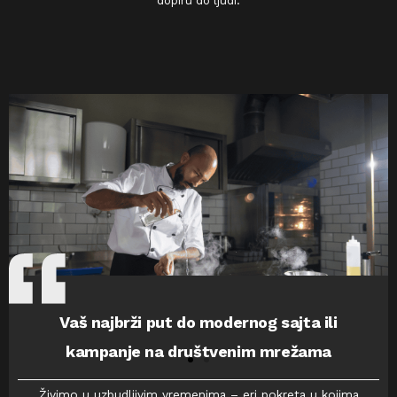
dopiru do ljudi.
Naša misija
Vaš najbrži put do modernog sajta ili
kampanje na društvenim mrežama
Živimo u uzbudljivim vremenima – eri pokreta u kojima